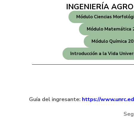
INGENIERÍA AGR
Módulo Ciencias Morfológ
Módulo Matemática 
Módulo Química 20
Introducción a la Vida Univer
Guía del ingresante:
https://www.unrc.ed
Seg