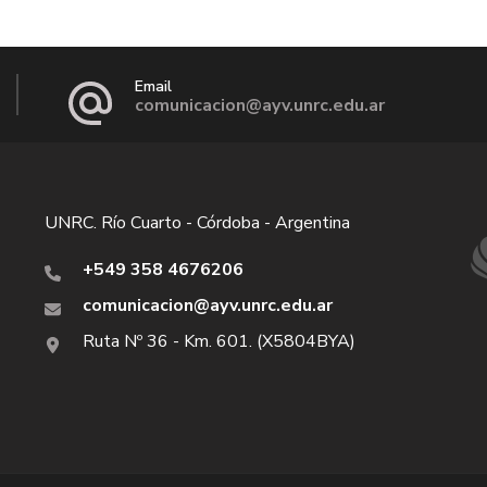
Email
comunicacion@ayv.unrc.edu.ar
UNRC. Río Cuarto - Córdoba - Argentina
+549 358 4676206
comunicacion@ayv.unrc.edu.ar
Ruta Nº 36 - Km. 601. (X5804BYA)