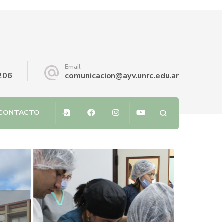
Email
206
comunicacion@ayv.unrc.edu.ar
CONTACTO