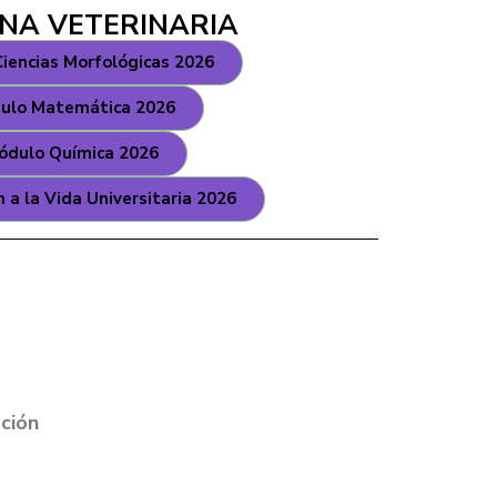
INA VETERINARIA
iencias Morfológicas 2026
ulo Matemática 2026
ódulo Química 2026
n a la Vida Universitaria 2026
ción