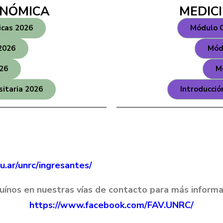
ONÓMICA
MEDIC
icas 2026
Módulo C
2026
Mód
26
M
sitaria 2026
Introducció
u.ar/unrc/ingresantes/
uínos
en nuestras vías de contacto para más informa
https://www.facebook.com/FAV.UNRC/