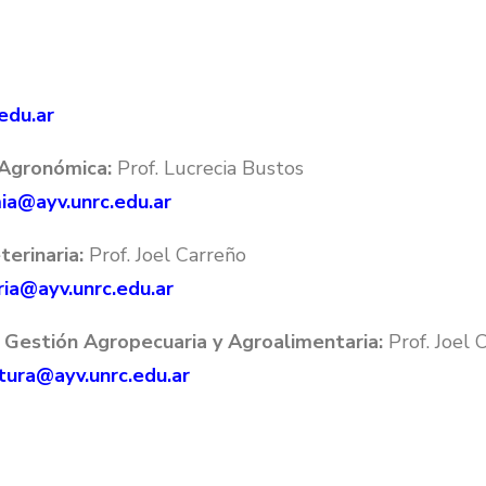
edu.ar
 Agronómica:
Prof. Lucrecia Bustos
ia@ayv.unrc.edu.ar
erinaria:
Prof. Joel Carreño
ria@ayv.unrc.edu.ar
n Gestión Agropecuaria y Agroalimentaria:
Prof. Joel 
tura@ayv.unrc.edu.ar