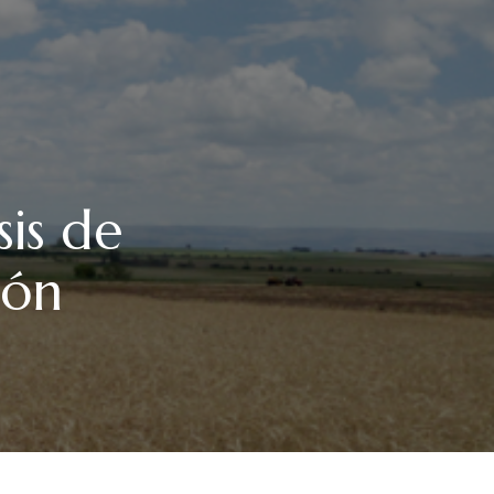
sis de
ión