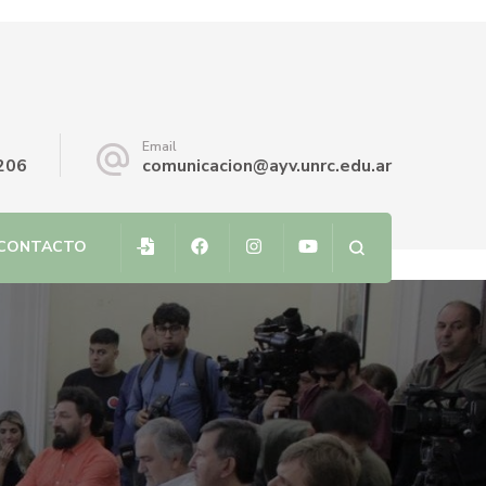
Email
206
comunicacion@ayv.unrc.edu.ar
CONTACTO