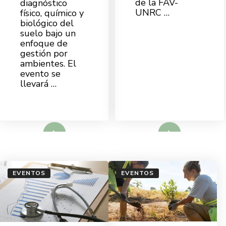
de la FAV-
diagnóstico
UNRC …
físico, químico y
biológico del
suelo bajo un
enfoque de
gestión por
ambientes. El
evento se
llevará …
d More
Read More
EVENTOS
EVENTOS