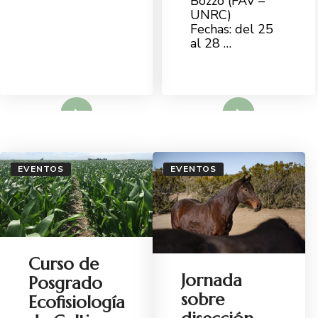
Bozzo (FAV –
UNRC)
Fechas: del 25
al 28 …
d More
Read More
EVENTOS
EVENTOS
Curso de
Jornada
Posgrado
sobre
Ecofisiología