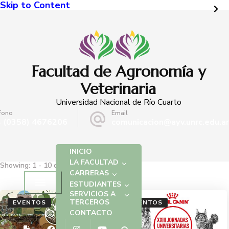
Skip to Content
Facultad de Agronomía y
Veterinaria
Universidad Nacional de Río Cuarto
fono
Email
 (0358) 4676206
comunicacion@ayv.unrc.edu.ar
INICIO
LA FACULTAD
Showing: 1 - 10 of 130 RESULTS
CARRERAS
ESTUDIANTES
SERVICIOS A
TERCEROS
EVENTOS
EVENTOS
CONTACTO