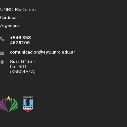
UNRC. Río Cuarto -
Córdoba -
Argentina
+549 358
4676206
comunicacion@ayv.unrc.edu.ar
Ruta Nº 36 -
Km. 601.
(X5804BYA)