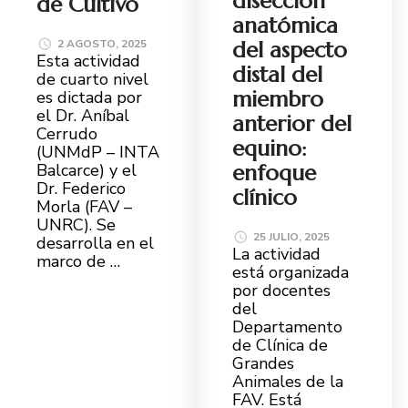
disección
de Cultivo
anatómica
2 AGOSTO, 2025
del aspecto
Esta actividad
distal del
de cuarto nivel
miembro
es dictada por
el Dr. Aníbal
anterior del
Cerrudo
equino:
(UNMdP – INTA
Balcarce) y el
enfoque
Dr. Federico
clínico
Morla (FAV –
UNRC). Se
25 JULIO, 2025
desarrolla en el
La actividad
marco de …
está organizada
por docentes
del
Departamento
de Clínica de
Grandes
Animales de la
FAV. Está