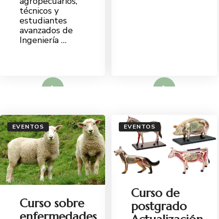
agropecuarios,
técnicos y
estudiantes
avanzados de
Ingeniería …
d More
Read More
EVENTOS
EVENTOS
Curso de
Curso sobre
postgrado
enfermedades