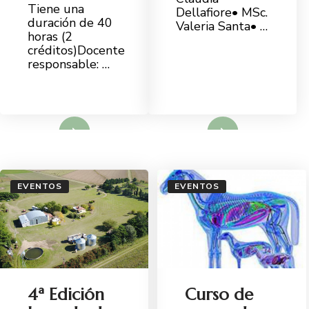
Tiene una
Dellafiore• MSc.
duración de 40
Valeria Santa• …
horas (2
créditos)Docente
responsable: …
d More
Read More
EVENTOS
EVENTOS
4ª Edición
Curso de