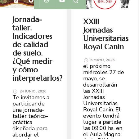
Jornada-
XXIII
taller.
Jornadas
Indicadores
Universitarias
de calidad
Royal Canin
de suelo.
¿Qué medir
6 MAYO, 2026
el próximo
y cómo
miércoles 27 de
interpretarlos?
mayo, se
desarrollarán
las XXIII
24 JUNIO, 2026
Jornadas
Te invitamos a
Universitarias
participar de
Royal Canin. El
una jornada-
evento tendrá
taller teórico-
lugar a partide
práctica
las 09:00 hs, en
diseñada para
el Aula Magna
abordar el