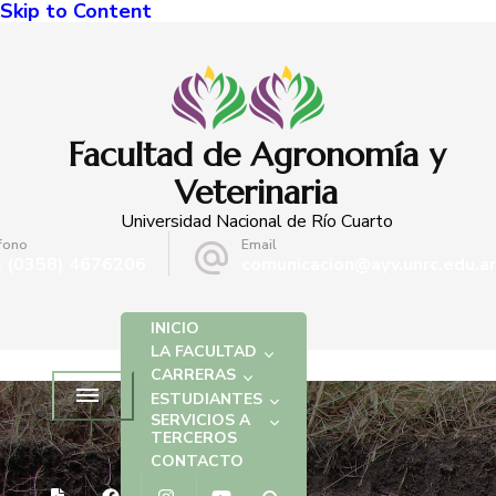
Skip to Content
Facultad de Agronomía y
Veterinaria
Universidad Nacional de Río Cuarto
fono
Email
 (0358) 4676206
comunicacion@ayv.unrc.edu.ar
INICIO
LA FACULTAD
CARRERAS
ESTUDIANTES
SERVICIOS A
TERCEROS
CONTACTO
EVENTOS