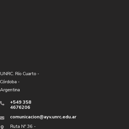
UNRC. Río Cuarto -
Córdoba -
Argentina
+549 358
4676206
comunicacion@ayv.unrc.edu.ar
Ruta Nº 36 -