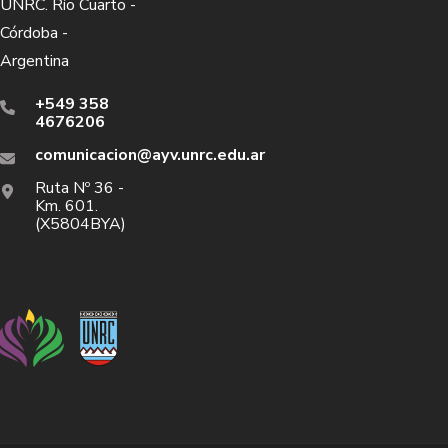
UNRC. Río Cuarto -
Córdoba -
Argentina
+549 358
4676206
comunicacion@ayv.unrc.edu.ar
Ruta Nº 36 -
Km. 601.
(X5804BYA)