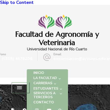
Skip to Content
Facultad de Agronomía y
Veterinaria
Universidad Nacional de Río Cuarto
fono
Email
 (0358) 4676206
comunicacion@ayv.unrc.edu.ar
INICIO
LA FACULTAD
CARRERAS
ESTUDIANTES
SERVICIOS A
TERCEROS
CONTACTO
EVENTOS