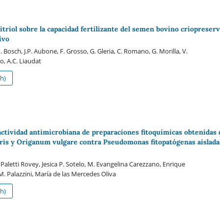
citriol sobre la capacidad fertilizante del semen bovino criopreser
ivo
 Bosch, J.P. Aubone, F. Grosso, G. Gleria, C. Romano, G. Morilla, V.
o, A.C. Liaudat
h)
 actividad antimicrobiana de preparaciones fitoquímicas obtenidas 
is y Origanum vulgare contra Pseudomonas fitopatógenas aislada
aletti Rovey, Jesica P. Sotelo, M. Evangelina Carezzano, Enrique
M. Palazzini, María de las Mercedes Oliva
h)