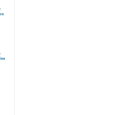
e
 en
n
ina