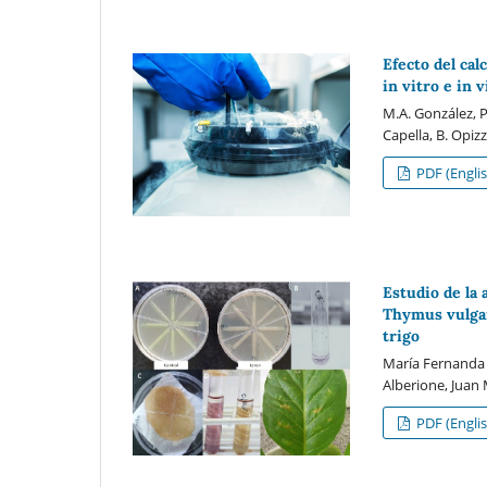
Efecto del cal
in vitro e in v
M.A. González, P.
Capella, B. Opizz
PDF (Englis
Estudio de la
Thymus vulgar
trigo
María Fernanda P
Alberione, Juan 
PDF (Englis