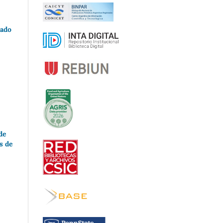
vado
de
s de