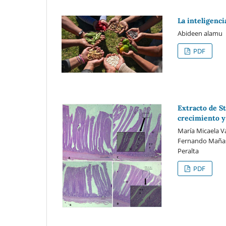
La inteligenci
Abideen alamu
PDF
Extracto de S
crecimiento y 
María Micaela V
Fernando Mañas,
Peralta
PDF