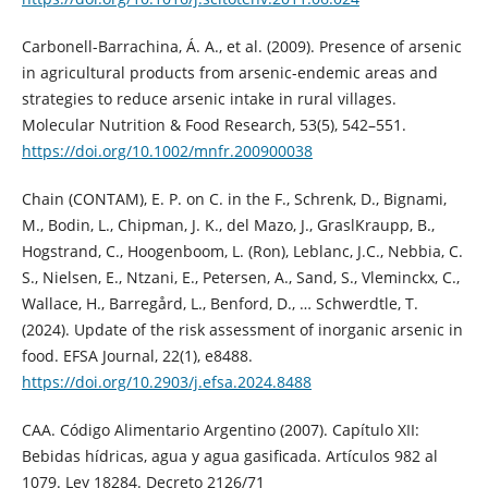
Carbonell-Barrachina, Á. A., et al. (2009). Presence of arsenic
in agricultural products from arsenic-endemic areas and
strategies to reduce arsenic intake in rural villages.
Molecular Nutrition & Food Research, 53(5), 542–551.
https://doi.org/10.1002/mnfr.200900038
Chain (CONTAM), E. P. on C. in the F., Schrenk, D., Bignami,
M., Bodin, L., Chipman, J. K., del Mazo, J., GraslKraupp, B.,
Hogstrand, C., Hoogenboom, L. (Ron), Leblanc, J.C., Nebbia, C.
S., Nielsen, E., Ntzani, E., Petersen, A., Sand, S., Vleminckx, C.,
Wallace, H., Barregård, L., Benford, D., … Schwerdtle, T.
(2024). Update of the risk assessment of inorganic arsenic in
food. EFSA Journal, 22(1), e8488.
https://doi.org/10.2903/j.efsa.2024.8488
CAA. Código Alimentario Argentino (2007). Capítulo XII:
Bebidas hídricas, agua y agua gasificada. Artículos 982 al
1079. Ley 18284. Decreto 2126/71