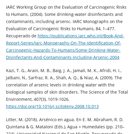
IARC Working Group on the Evaluation of Carcinogenic Risks
to Humans. (2004). Some drinking-water disinfectants and
contaminants, including arsenic. IARC Monographs on the
Evaluation of Carcinogenic Risks to Humans, 84, 1–477.
Recuperado de
https://publications.iarc.who.int/Book-And-
Report-Series/Iarc-Monographs-On-The-Identification-Of-
Carcinogenic-Hazards-To-Humans/Some-Drinking-Water-
Disinfectants-And-Contaminants-Including-Arsenic-2004
Kazi, T. G., Arain, M. B., Baig, J. A., Jamali, M. K., Afridi, H. I.,
Jalbani, N., Sarfraz, R. A., Shah, A. Q., & Niaz, A. (2009). The
correlation of arsenic levels in drinking water with the
biological samples of skin disorders. The Science of the Total
Environment, 407(3), 1019-1026.
https://doi.org/10.1016/j.scitotenv.2008.10.013
Litter, M. (2018). Arsénico en agua. En E. M. Abraham, R. D.
Quintana & G. Mataloni (Eds.), Agua + Humedales (pp. 210–
224). Universidad Nacional de San Martín. Recuperado de