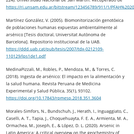
https://ri.unsam.edu.ar/bitstream/123456789/911/1/PFAH%20
Martínez González, V. (2005). Biomonitorización genotóxica
de poblaciones humanas expuestas ambientalmente al
arsénico [Tesis doctoral, Universitat Autònoma de
Barcelona]. Repositorio institucional de la UAB.
https://ddd.uab.cat/pub/tesis/2007/tdx-0212109-
110129/lps1de1.pdf
MedinaPizzali, M., Robles, P., Mendoza, M., & Torres, C.
(2018). Ingesta de arsénico: El impacto en la alimentación y
la salud humana. Revista Peruana de Medicina
Experimental y Salud Pública, 35(1), 93102.
https://doi.org/10.17843/rpmesp.2018.351.3604
Morales-Simfors, N., Bundschuh, J., Herath, I., Inguaggiato, C.,
Caselli, A. T., Tapia, J., Choquehuayta, F. E. A., Armienta, M. A.,
Ormachea, M., Joseph, E., & López, D. L. (2020). Arsenic in
Latin America: A critical overview on the geochemistry of