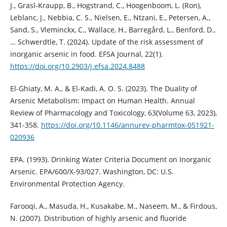
J., Grasl‐Kraupp, B., Hogstrand, C., Hoogenboom, L. (Ron),
Leblanc, J., Nebbia, C. S., Nielsen, E., Ntzani, E., Petersen, A.,
Sand, S., Vleminckx, C., Wallace, H., Barregård, L., Benford, D.,
… Schwerdtle, T. (2024). Update of the risk assessment of
inorganic arsenic in food. EFSA Journal, 22(1).
https://doi.org/10.2903/j.efsa.2024.8488
El-Ghiaty, M. A., & El-Kadi, A. O. S. (2023). The Duality of
Arsenic Metabolism: Impact on Human Health. Annual
Review of Pharmacology and Toxicology, 63(Volume 63, 2023),
341-358.
https://doi.org/10.1146/annurev-pharmtox-051921-
020936
EPA. (1993). Drinking Water Criteria Document on Inorganic
Arsenic. EPA/600/X-93/027. Washington, DC: U.S.
Environmental Protection Agency.
Farooqi, A., Masuda, H., Kusakabe, M., Naseem, M., & Firdous,
N. (2007). Distribution of highly arsenic and fluoride