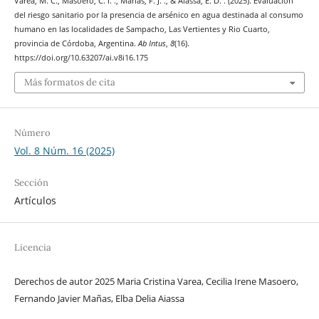
Varea, M. C., Masoero, C. I. ., Mañas, F. J. ., & Aiassa, E. D. . (2025). Evaluación
del riesgo sanitario por la presencia de arsénico en agua destinada al consumo
humano en las localidades de Sampacho, Las Vertientes y Rio Cuarto,
provincia de Córdoba, Argentina.
Ab Intus
,
8
(16).
https://doi.org/10.63207/ai.v8i16.175
Más formatos de cita
Número
Vol. 8 Núm. 16 (2025)
Sección
Artículos
Licencia
Derechos de autor 2025 Maria Cristina Varea, Cecilia Irene Masoero,
Fernando Javier Mañas, Elba Delia Aiassa