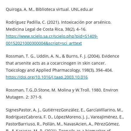
Quiroga, A. M., Biblioteca virtual. UNL.edu.ar
Rodríguez Padilla, C. (2021). Intoxicación por arsénico.
Medicina Legal de Costa Rica, 38(2), 4–16.
https://www.scielo.sa.cr/scielo.php?pid=S1409-
00152021000300004&script=sci_arttext
Rossman, T. G., Uddin, A. N., & Burns, F. J. (2004). Evidence
that arsenite acts as a cocarcinogen in skin cancer.
Toxicology and Applied Pharmacology, 198(3), 394–404.
https://doi.org/10.1016/j.taap.2003.10.016
Rossman, T.G.,D.Stone, M. Molina y W.Troll. 1980. Environ
Mutagen. 2: 371-9.
SignesPastor, A. J., GutiérrezGonzález, E., GarcíaVillarino, M.,
RodríguezCabrera, F. D., LópezMoreno, J. J., VareaJiménez, E.,
PastorBarriuso, R., Pollán, M., NavasAcien, A., PérezGómez,
B., & Karagas, M. R. (2021). Toenails as a biomarker of