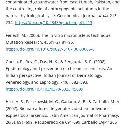
contaminated groundwater from east Punjab, Pakistan, and
the controlling role of anthropogenic pollutants in the
natural hydrological cycle. Geochemical Journal, 41(4), 213–
234.
https://doi.org/10.2343/geochemj.41.213
Fenech, M. (2000). The in vitro micronucleus technique.
Mutation Research, 455(1–2), 81–95.
https://doi.org/10.1016/s0027-5107(00)00065-8
Ghosh, P., Roy, C., Das, N. K., & Sengupta, S. R. (2008).
Epidemiology and prevention of chronic arsenicosis: An
Indian perspective. Indian Journal of Dermatology,
Venereology, and Leprology, 74(6), 582–593.
https://doi.org/10.4103/0378-6323.45099
Hick, A. S., Paczkowski, M. G., Gadano, A. B., & Carballo, M. A.
(2007). Biomarcadores de genotoxicidad en individuos
expuestos al arsénico. Latin American Journal of Pharmacy,
26(5), 691–699. Recuperado de 691-699 Carballo LAJP 1265