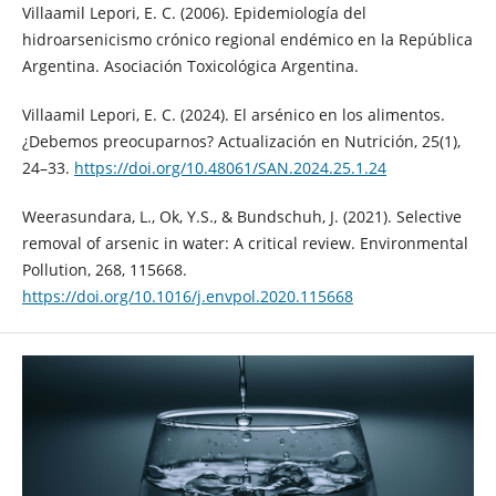
Villaamil Lepori, E. C. (2006). Epidemiología del
hidroarsenicismo crónico regional endémico en la República
Argentina. Asociación Toxicológica Argentina.
Villaamil Lepori, E. C. (2024). El arsénico en los alimentos.
¿Debemos preocuparnos? Actualización en Nutrición, 25(1),
24–33.
https://doi.org/10.48061/SAN.2024.25.1.24
Weerasundara, L., Ok, Y.S., & Bundschuh, J. (2021). Selective
removal of arsenic in water: A critical review. Environmental
Pollution, 268, 115668.
https://doi.org/10.1016/j.envpol.2020.115668