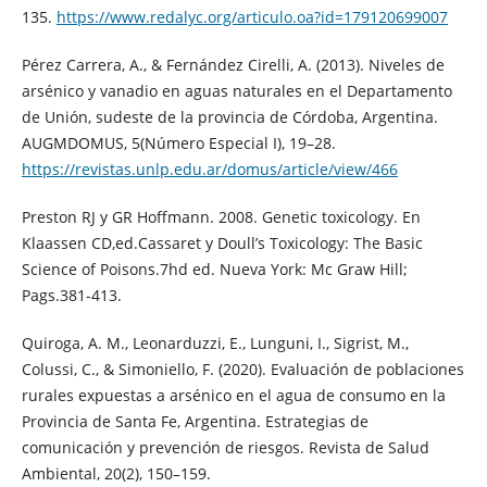
135.
https://www.redalyc.org/articulo.oa?id=179120699007
Pérez Carrera, A., & Fernández Cirelli, A. (2013). Niveles de
arsénico y vanadio en aguas naturales en el Departamento
de Unión, sudeste de la provincia de Córdoba, Argentina.
AUGMDOMUS, 5(Número Especial I), 19–28.
https://revistas.unlp.edu.ar/domus/article/view/466
Preston RJ y GR Hoffmann. 2008. Genetic toxicology. En
Klaassen CD,ed.Cassaret y Doull’s Toxicology: The Basic
Science of Poisons.7hd ed. Nueva York: Mc Graw Hill;
Pags.381-413.
Quiroga, A. M., Leonarduzzi, E., Lunguni, I., Sigrist, M.,
Colussi, C., & Simoniello, F. (2020). Evaluación de poblaciones
rurales expuestas a arsénico en el agua de consumo en la
Provincia de Santa Fe, Argentina. Estrategias de
comunicación y prevención de riesgos. Revista de Salud
Ambiental, 20(2), 150–159.