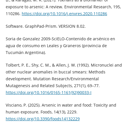
exposure to arsenic: A review. Environmental Research, 195,
110286.
https://doi.org/10.1016/j.envres.2020.110286
Software. GraphPad-Prism. VERSION 8.02.
Soria de Gonzalez 2009-SciELO-Contenido de arsénico en
agua de consumo en Leales y Graneros (provincia de
Tucumán Argentina).
Tolbert, P. E., Shy, C. M., & Allen, J. W. (1992). Micronuclei and
other nuclear anomalies in buccal smears: Methods
development. Mutation Research/Environmental
Mutagenesis and Related Subjects, 271(1), 69–77.
https://doi.org/10.1016/0165-1161(92)90033-I
Visciano, P. (2025). Arsenic in water and food: Toxicity and
human exposure. Foods, 14(13), 2229.
https://doi.org/10.3390/foods14132229