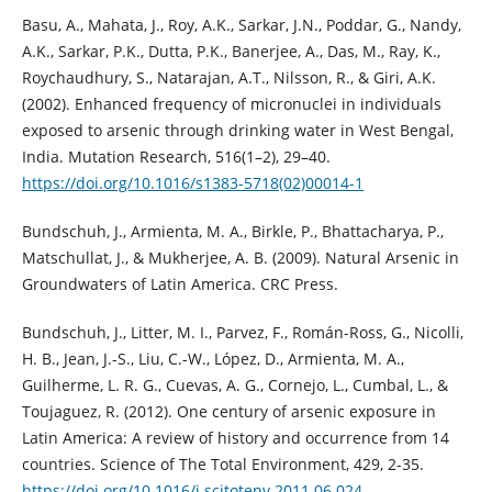
Basu, A., Mahata, J., Roy, A.K., Sarkar, J.N., Poddar, G., Nandy,
A.K., Sarkar, P.K., Dutta, P.K., Banerjee, A., Das, M., Ray, K.,
Roychaudhury, S., Natarajan, A.T., Nilsson, R., & Giri, A.K.
(2002). Enhanced frequency of micronuclei in individuals
exposed to arsenic through drinking water in West Bengal,
India. Mutation Research, 516(1–2), 29–40.
https://doi.org/10.1016/s1383-5718(02)00014-1
Bundschuh, J., Armienta, M. A., Birkle, P., Bhattacharya, P.,
Matschullat, J., & Mukherjee, A. B. (2009). Natural Arsenic in
Groundwaters of Latin America. CRC Press.
Bundschuh, J., Litter, M. I., Parvez, F., Román-Ross, G., Nicolli,
H. B., Jean, J.-S., Liu, C.-W., López, D., Armienta, M. A.,
Guilherme, L. R. G., Cuevas, A. G., Cornejo, L., Cumbal, L., &
Toujaguez, R. (2012). One century of arsenic exposure in
Latin America: A review of history and occurrence from 14
countries. Science of The Total Environment, 429, 2-35.
https://doi.org/10.1016/j.scitotenv.2011.06.024