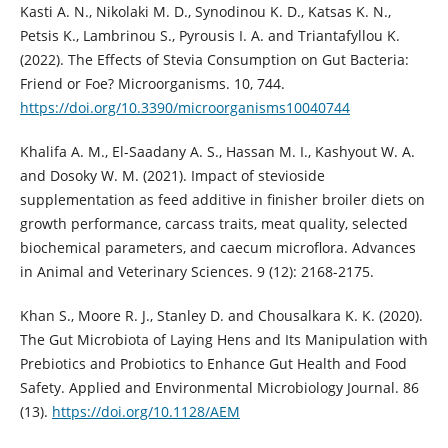
Kasti A. N., Nikolaki M. D., Synodinou K. D., Katsas K. N.,
Petsis K., Lambrinou S., Pyrousis I. A. and Triantafyllou K.
(2022). The Effects of Stevia Consumption on Gut Bacteria:
Friend or Foe? Microorganisms. 10, 744.
https://doi.org/10.3390/microorganisms10040744
Khalifa A. M., El-Saadany A. S., Hassan M. I., Kashyout W. A.
and Dosoky W. M. (2021). Impact of stevioside
supplementation as feed additive in finisher broiler diets on
growth performance, carcass traits, meat quality, selected
biochemical parameters, and caecum microflora. Advances
in Animal and Veterinary Sciences. 9 (12): 2168-2175.
Khan S., Moore R. J., Stanley D. and Chousalkara K. K. (2020).
The Gut Microbiota of Laying Hens and Its Manipulation with
Prebiotics and Probiotics to Enhance Gut Health and Food
Safety. Applied and Environmental Microbiology Journal. 86
(13).
https://doi.org/10.1128/AEM