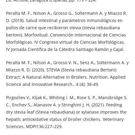
Peralta M. F., Nilson A., Grosso G., Soltermann A. y Miazzo R.
D. (2018). Salud intestinal y parámetros inmunológicos en
pollos de carne que recibieron stevia (stevia rebaudiana
bertoni). Morfovitual. Convención Internacional de Ciencias
Morfológicas. IV Congreso virtual de Ciencias Morfológicas.
IV Jornada Científica de la Cátedra Santiago Ramón y Cajal.
Peralta M. F., Nilson A., Grosso V. N., Senz A., Soltermann A. y
Miazzo R. D. (2020). STEVIA (Stevia rebaudiana Bertoni)
Extract: A Natural Alternative in Broilers. Nutrition. Applied
Science and Innovative Research.. 4 (4): 38-49.
Pirgozliev V., Kljak K., Whiting I. M., Rose S. P., Mansbridge S.
C., Enchev S., Atanasov A. y Stringhini J. H. (2021). Feeding
dry stevia leaf (Stevia rebaudiana) or xylanase improves the
hepatic antioxidative status of broiler chickens. Veterinary
Sciences. MDPI136:227–229.