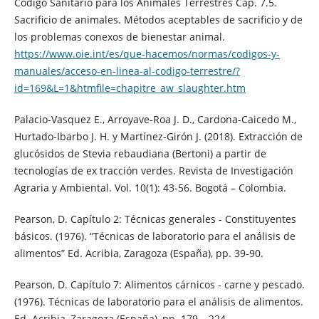
Código Sanitario para los Animales Terrestres Cap. 7.5.
Sacrificio de animales. Métodos aceptables de sacrificio y de
los problemas conexos de bienestar animal.
https://www.oie.int/es/que-hacemos/normas/codigos-y-
manuales/acceso-en-linea-al-codigo-terrestre/?
id=169&L=1&htmfile=chapitre_aw_slaughter.htm
Palacio-Vasquez E., Arroyave-Roa J. D., Cardona-Caicedo M.,
Hurtado-Ibarbo J. H. y Martínez-Girón J. (2018). Extracción de
glucósidos de Stevia rebaudiana (Bertoni) a partir de
tecnologías de ex tracción verdes. Revista de Investigación
Agraria y Ambiental. Vol. 10(1): 43-56. Bogotá – Colombia.
Pearson, D. Capítulo 2: Técnicas generales - Constituyentes
básicos. (1976). “Técnicas de laboratorio para el análisis de
alimentos” Ed. Acribia, Zaragoza (España), pp. 39-90.
Pearson, D. Capítulo 7: Alimentos cárnicos - carne y pescado.
(1976). Técnicas de laboratorio para el análisis de alimentos.
Ed. Acribia, Zaragoza (España), pp. 179 – 224.