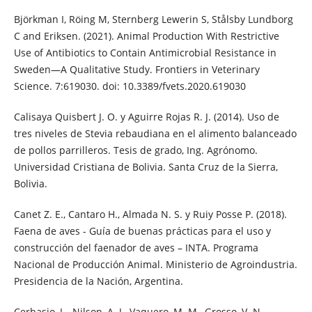
Björkman I, Röing M, Sternberg Lewerin S, Stålsby Lundborg
C and Eriksen. (2021). Animal Production With Restrictive
Use of Antibiotics to Contain Antimicrobial Resistance in
Sweden—A Qualitative Study. Frontiers in Veterinary
Science. 7:619030. doi: 10.3389/fvets.2020.619030
Calisaya Quisbert J. O. y Aguirre Rojas R. J. (2014). Uso de
tres niveles de Stevia rebaudiana en el alimento balanceado
de pollos parrilleros. Tesis de grado, Ing. Agrónomo.
Universidad Cristiana de Bolivia. Santa Cruz de la Sierra,
Bolivia.
Canet Z. E., Cantaro H., Almada N. S. y Ruiy Posse P. (2018).
Faena de aves - Guía de buenas prácticas para el uso y
construcción del faenador de aves – INTA. Programa
Nacional de Producción Animal. Ministerio de Agroindustria.
Presidencia de la Nación, Argentina.
Cerbasio, L., Nilson, A. J., Vaquero, M. M., Grosso, V. N.,