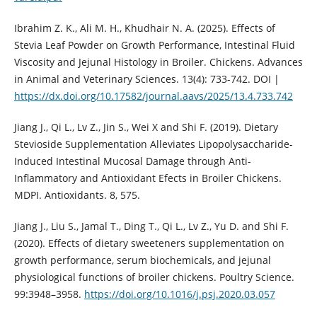
Ibrahim Z. K., Ali M. H., Khudhair N. A. (2025). Effects of
Stevia Leaf Powder on Growth Performance, Intestinal Fluid
Viscosity and Jejunal Histology in Broiler. Chickens. Advances
in Animal and Veterinary Sciences. 13(4): 733-742. DOI |
https://dx.doi.org/10.17582/journal.aavs/2025/13.4.733.742
Jiang J., Qi L., Lv Z., Jin S., Wei X and Shi F. (2019). Dietary
Stevioside Supplementation Alleviates Lipopolysaccharide-
Induced Intestinal Mucosal Damage through Anti-
Inflammatory and Antioxidant Efects in Broiler Chickens.
MDPI. Antioxidants. 8, 575.
Jiang J., Liu S., Jamal T., Ding T., Qi L., Lv Z., Yu D. and Shi F.
(2020). Effects of dietary sweeteners supplementation on
growth performance, serum biochemicals, and jejunal
physiological functions of broiler chickens. Poultry Science.
99:3948–3958.
https://doi.org/10.1016/j.psj.2020.03.057