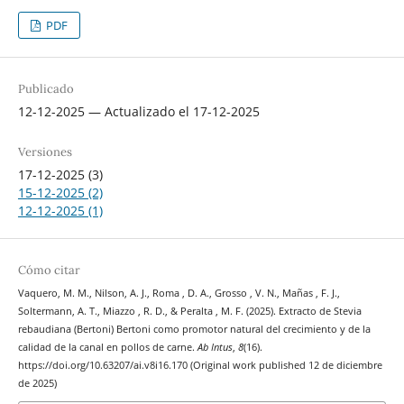
PDF
Publicado
12-12-2025 — Actualizado el 17-12-2025
Versiones
17-12-2025 (3)
15-12-2025 (2)
12-12-2025 (1)
Cómo citar
Vaquero, M. M., Nilson, A. J., Roma , D. A., Grosso , V. N., Mañas , F. J.,
Soltermann, A. T., Miazzo , R. D., & Peralta , M. F. (2025). Extracto de Stevia
rebaudiana (Bertoni) Bertoni como promotor natural del crecimiento y de la
calidad de la canal en pollos de carne.
Ab Intus
,
8
(16).
https://doi.org/10.63207/ai.v8i16.170 (Original work published 12 de diciembre
de 2025)