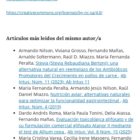
https://creativecommons.org/licenses/by-nc-sa/4.0/
Artículos más leídos del mismo autor/a
Armando Nilson, Viviana Grosso, Fernando Mañas,
Arnaldo Soltermann, Raúl D. Miazzo, María Fernanda
Peralta,
Stevia (Stevia Rebaudiana Bertoni): una
alternativa natural en reemplazo de los Antibióticos
Promotores del Crecimiento en pollos de carne
,
Ab
Intus: Núm. 11 (2023): Ab Intus 11
María Fernanda Peralta, Armando Jesús Nilson, Raúl
Daniel Miazzo,
Nutrición aviar: alternativas naturales
para optimizar la funcionalidad gastrointestinal
,
Ab
Intus: Núm. 4 (2019)
Dardo Andrés Roma, María Paula Tonini, Delia Aiassa,
Fernando mañas,
Evaluación toxicológica glifosato y de
su formulación comercial glifosato Atanor II mediante
el test de Allium cepa
,
Ab Intus: Vol. 8 Núm. 15 (2025)
Maria Cristina Varea, Cecilia Irene Masoero, Fernando