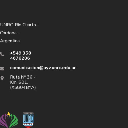
UNRC. Río Cuarto -
Córdoba -
Argentina
+549 358
4676206
comunicacion@ayv.unrc.edu.ar
Ruta Nº 36 -
Km. 601.
(X5804BYA)