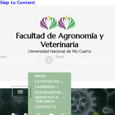
Skip to Content
Facultad de Agronomía y
Veterinaria
Universidad Nacional de Río Cuarto
fono
Email
 (0358) 4676206
comunicacion@ayv.unrc.edu.ar
INICIO
LA FACULTAD
CARRERAS
ESTUDIANTES
SERVICIOS A
TERCEROS
CONTACTO
EVENTOS