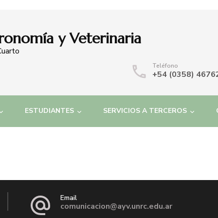
ronomía y Veterinaria
Cuarto
Teléfono
+54 (0358) 4676
ESTUDIANTES
SERVICIOS A TERCEROS
Email
comunicacion@ayv.unrc.edu.ar