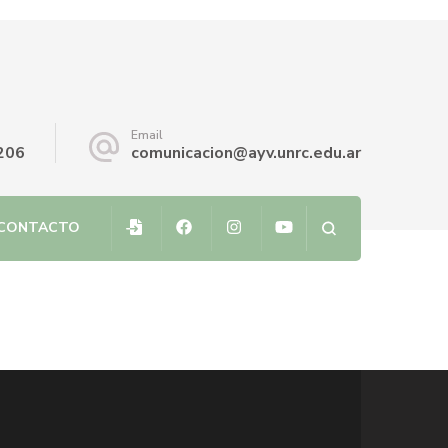
Email
206
comunicacion@ayv.unrc.edu.ar
CONTACTO