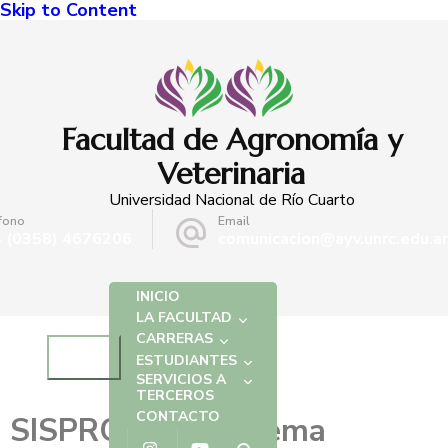
Skip to Content
Facultad de Agronomía y
Veterinaria
Universidad Nacional de Río Cuarto
fono
Email
 (0358) 4676206
comunicacion@ayv.unrc.edu.ar
INICIO
LA FACULTAD
CARRERAS
ESTUDIANTES
SERVICIOS A
TERCEROS
CONTACTO
SISPRODEM. Sistema