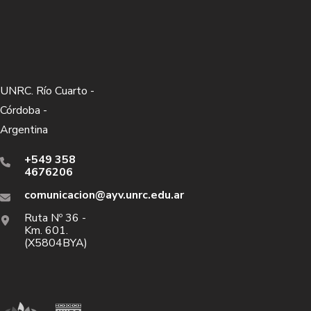
UNRC. Río Cuarto -
Córdoba -
Argentina
+549 358
4676206
comunicacion@ayv.unrc.edu.ar
Ruta Nº 36 -
Km. 601.
(X5804BYA)