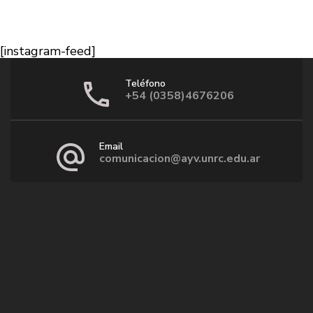
[instagram-feed]
Teléfono
+54 (0358)4676206
Email
comunicacion@ayv.unrc.edu.ar