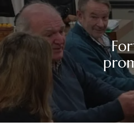
For
prom