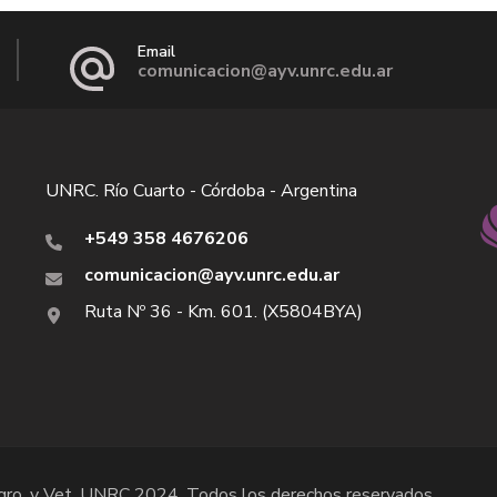
Email
comunicacion@ayv.unrc.edu.ar
UNRC. Río Cuarto - Córdoba - Argentina
+549 358 4676206
comunicacion@ayv.unrc.edu.ar
Ruta Nº 36 - Km. 601. (X5804BYA)
Agro. y Vet. UNRC 2024. Todos los derechos reservados.