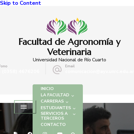
Skip to Content
Facultad de Agronomía y
Veterinaria
Universidad Nacional de Río Cuarto
fono
Email
 (0358) 4676206
comunicacion@ayv.unrc.edu.ar
INICIO
LA FACULTAD
CARRERAS
ESTUDIANTES
SERVICIOS A
TERCEROS
CONTACTO
NOTICIAS