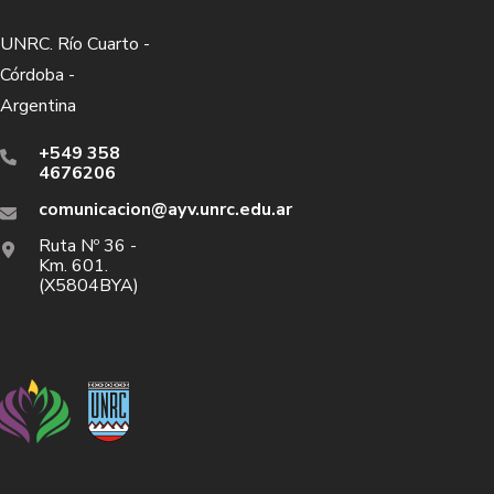
UNRC. Río Cuarto -
Córdoba -
Argentina
+549 358
4676206
comunicacion@ayv.unrc.edu.ar
Ruta Nº 36 -
Km. 601.
(X5804BYA)