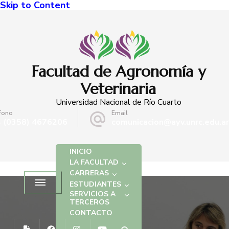
Skip to Content
Facultad de Agronomía y
Veterinaria
Universidad Nacional de Río Cuarto
fono
Email
 (0358) 4676206
comunicacion@ayv.unrc.edu.ar
INICIO
LA FACULTAD
CARRERAS
ESTUDIANTES
SERVICIOS A
TERCEROS
CONTACTO
NOTICIAS