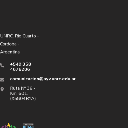
UNRC. Río Cuarto -
Córdoba -
Argentina
+549 358
4676206
comunicacion@ayv.unrc.edu.ar
Ruta Nº 36 -
Km. 601.
(X5804BYA)