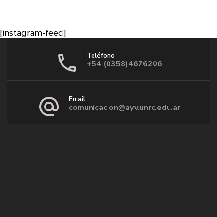
[instagram-feed]
Teléfono
+54 (0358)4676206
Email
comunicacion@ayv.unrc.edu.ar