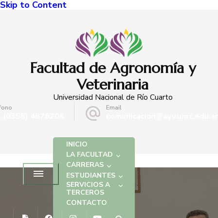
Skip to Content
Facultad de Agronomía y
Veterinaria
Universidad Nacional de Río Cuarto
fono
Email
 (0358) 4676206
comunicacion@ayv.unrc.edu.ar
INICIO
LA FACULTAD
CARRERAS
ESTUDIANTES
SERVICIOS A
TERCEROS
CONTACTO
NOTICIAS