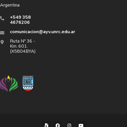
Argentina
+549 358
4676206
comunicacion@ayv.unrc.edu.ar
Ruta Nº 36 -
Km. 601.
(X5804BYA)