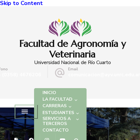
Skip to Content
Facultad de Agronomía y
Veterinaria
Universidad Nacional de Río Cuarto
fono
Email
 (0358) 4676206
comunicacion@ayv.unrc.edu.ar
INICIO
LA FACULTAD
CARRERAS
ESTUDIANTES
SERVICIOS A
TERCEROS
CONTACTO
NOTICIAS