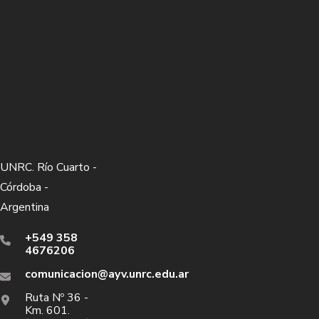
UNRC. Río Cuarto -
Córdoba -
Argentina
+549 358
4676206
comunicacion@ayv.unrc.edu.ar
Ruta Nº 36 -
Km. 601.