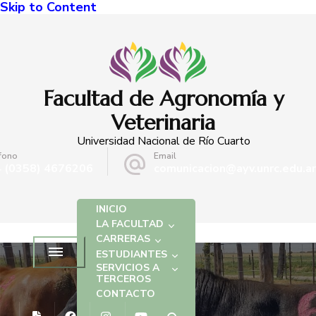
Skip to Content
Facultad de Agronomía y
Veterinaria
Universidad Nacional de Río Cuarto
fono
Email
 (0358) 4676206
comunicacion@ayv.unrc.edu.ar
INICIO
LA FACULTAD
CARRERAS
ESTUDIANTES
SERVICIOS A
TERCEROS
CONTACTO
NOTICIAS