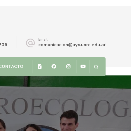
Email
206
comunicacion@ayv.unrc.edu.ar
CONTACTO