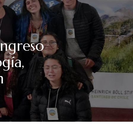
ongreso
gía,
n