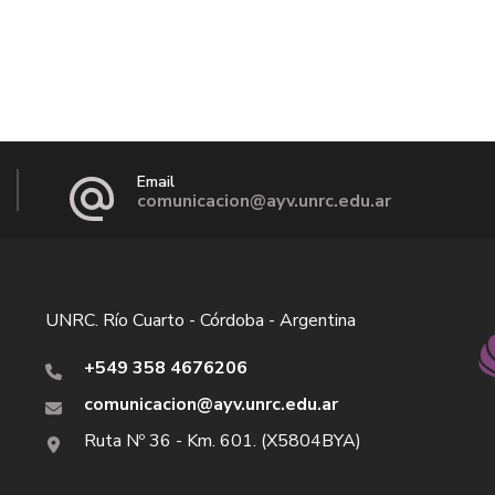
Email
comunicacion@ayv.unrc.edu.ar
UNRC. Río Cuarto - Córdoba - Argentina
+549 358 4676206
comunicacion@ayv.unrc.edu.ar
Ruta Nº 36 - Km. 601. (X5804BYA)