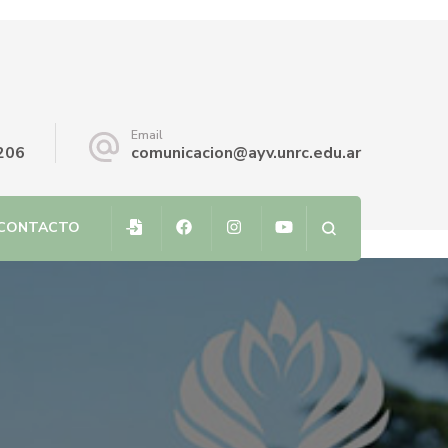
Email
206
comunicacion@ayv.unrc.edu.ar
CONTACTO