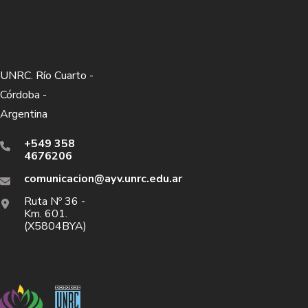
UNRC. Río Cuarto -
Córdoba -
Argentina
+549 358
4676206
comunicacion@ayv.unrc.edu.ar
Ruta Nº 36 -
Km. 601.
(X5804BYA)