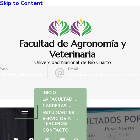
Skip to Content
Facultad de Agronomía y
Veterinaria
Universidad Nacional de Río Cuarto
fono
Email
 (0358) 4676206
comunicacion@ayv.unrc.edu.ar
INICIO
LA FACULTAD
CARRERAS
ESTUDIANTES
SERVICIOS A
TERCEROS
CONTACTO
NOTICIAS