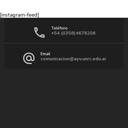
[instagram-feed]
Teléfono
+54 (0358)4676206
Email
comunicacion@ayv.unrc.edu.ar