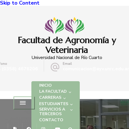
Skip to Content
Facultad de Agronomía y
Veterinaria
Universidad Nacional de Río Cuarto
fono
Email
 (0358) 4676206
comunicacion@ayv.unrc.edu.ar
INICIO
LA FACULTAD
CARRERAS
ESTUDIANTES
SERVICIOS A
TERCEROS
CONTACTO
NOTICIAS