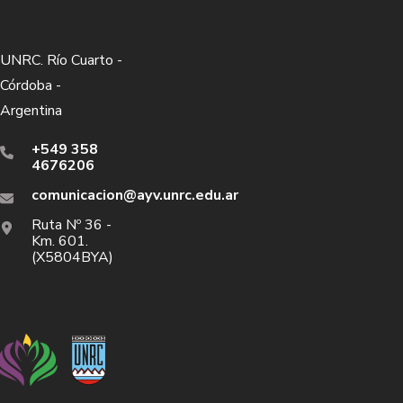
UNRC. Río Cuarto -
Córdoba -
Argentina
+549 358
4676206
comunicacion@ayv.unrc.edu.ar
Ruta Nº 36 -
Km. 601.
(X5804BYA)