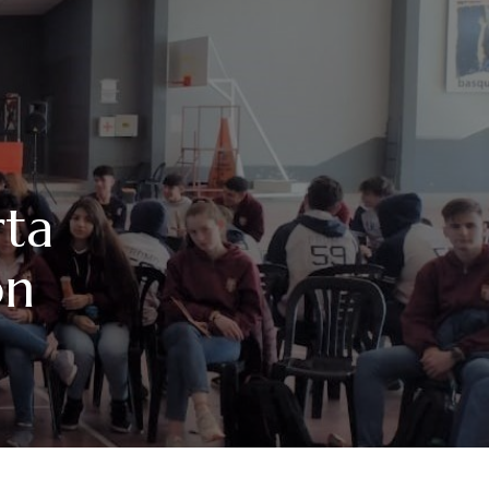
rta
ón