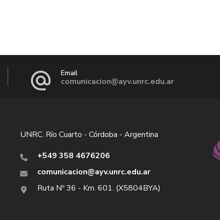
Email
comunicacion@ayv.unrc.edu.ar
UNRC. Río Cuarto - Córdoba - Argentina
+549 358 4676206
comunicacion@ayv.unrc.edu.ar
Ruta Nº 36 - Km. 601. (X5804BYA)