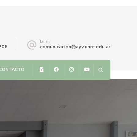
Email
206
comunicacion@ayv.unrc.edu.ar
CONTACTO