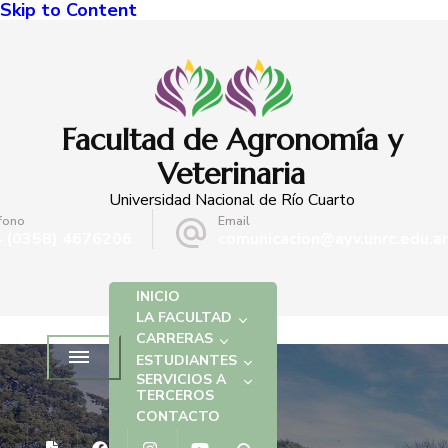
Skip to Content
Facultad de Agronomía y
Veterinaria
Universidad Nacional de Río Cuarto
fono
Email
 (0358) 4676206
comunicacion@ayv.unrc.edu.ar
INICIO
LA FACULTAD
CARRERAS
ESTUDIANTES
SERVICIOS A
TERCEROS
CONTACTO
NOTICIAS