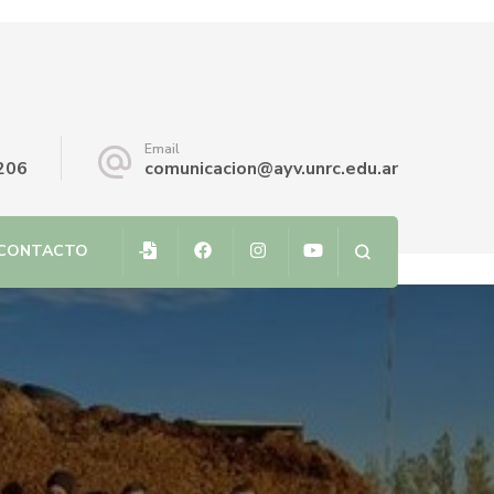
Email
206
comunicacion@ayv.unrc.edu.ar
CONTACTO