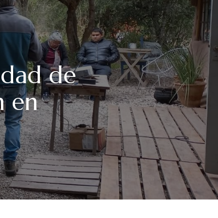
idad de
n en