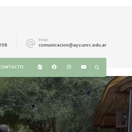
Email
206
comunicacion@ayv.unrc.edu.ar
CONTACTO