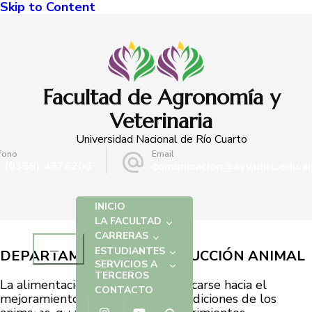
Skip to Content
Facultad de Agronomía y
Veterinaria
Universidad Nacional de Río Cuarto
fono
Email
 (0358) 4676206
comunicacion@ayv.unrc.edu.ar
INICIO
LA FACULTAD
CARRERAS
ESTUDIANTES
DEPARTAMENTO DE PRODUCCIÓN ANIMAL
SERVICIOS A
TERCEROS
La alimentación animal debe enfocarse hacia el
CONTACTO
mejoramiento continuo de las condiciones de los