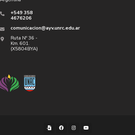
+549 358
4676206
comunicacion@ayv.unrc.edu.ar
Ruta Nº 36 -
Km. 601.
(X5804BYA)