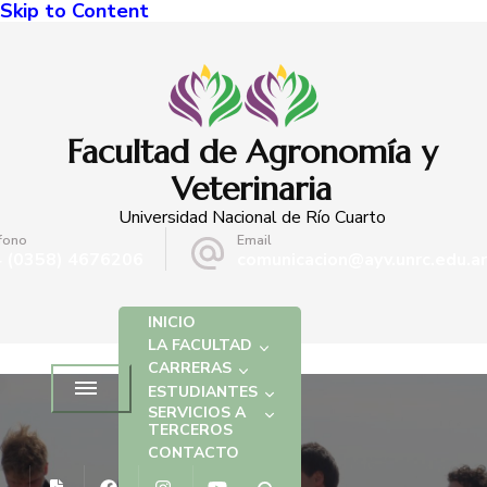
Skip to Content
Facultad de Agronomía y
Veterinaria
Universidad Nacional de Río Cuarto
fono
Email
 (0358) 4676206
comunicacion@ayv.unrc.edu.ar
INICIO
LA FACULTAD
CARRERAS
ESTUDIANTES
SERVICIOS A
TERCEROS
CONTACTO
NOTICIAS