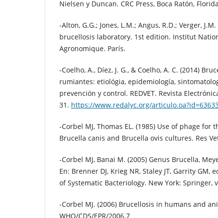
Nielsen y Duncan. CRC Press, Boca Ratón, Florida
-Alton, G.G.; Jones, L.M.; Angus, R.D.; Verger, J.M
brucellosis laboratory. 1st edition. Institut Nati
Agronomique. París.
-Coelho, A., Díez, J. G., & Coelho, A. C. (2014) Br
rumiantes: etiológia, epidemiología, sintomatolog
prevención y control. REDVET. Revista Electrónica
31.
https://www.redalyc.org/articulo.oa?id=636
-Corbel MJ, Thomas EL. (1985) Use of phage for th
Brucella canis and Brucella ovis cultures. Res Vet 
-Corbel MJ, Banai M. (2005) Genus Brucella, Me
En: Brenner DJ, Krieg NR, Staley JT, Garrity GM, 
of Systematic Bacteriology. New York: Springer, v
-Corbel MJ. (2006) Brucellosis in humans and a
WHO/CDS/EPR/2006.7