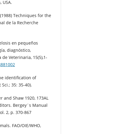
, USA.
. (1988) Techniques for the
onal de la Recherche
ucelosis en pequeños
ía, diagnóstico,
 de Veterinaria, 15(5),1-
33881002
e identification of
Sci.; 35: 35-40).
yer and Shaw 1920, 173AL
editors. Bergey´s Manual
ol. 2, p. 370-867
nimals. FAO/OIE/WHO,