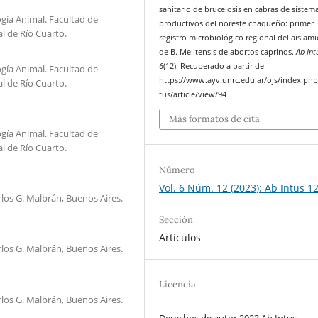
sanitario de brucelosis en cabras de sistem
ía Animal. Facultad de
productivos del noreste chaqueño: primer
l de Río Cuarto.
registro microbiológico regional del aislam
de B. Melitensis de abortos caprinos.
Ab Int
6
(12). Recuperado a partir de
ía Animal. Facultad de
https://www.ayv.unrc.edu.ar/ojs/index.ph
l de Río Cuarto.
tus/article/view/94
Más formatos de cita
ía Animal. Facultad de
l de Río Cuarto.
Número
Vol. 6 Núm. 12 (2023): Ab Intus 1
los G. Malbrán, Buenos Aires.
Sección
Artículos
los G. Malbrán, Buenos Aires.
Licencia
los G. Malbrán, Buenos Aires.
Derechos de autor 2023 Ab Intus