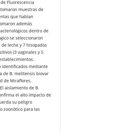
o de Fluorescencia
se tomaron muestras de
entas que habían
e tomaron además
acteriológicos dentro de
ógico se seleccionaron
 de leche y 7 hisopados
itivos (3 vaginales y 5
 establecimientos.
n identificados mediante
ia de B. melitensis biovar
ad de Miraflores,
El aislamiento de B.
onfirma el alto impacto de
uerda su peligro
go zoonótico para las