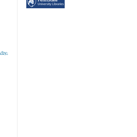
s/by-