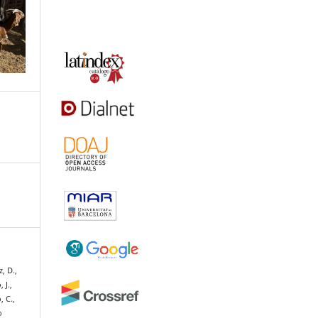
, D.,
 J.,
, C.,
o