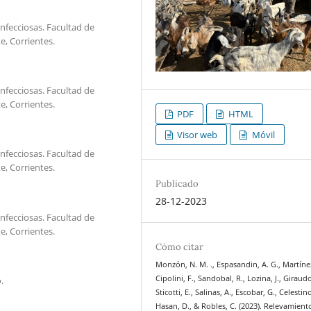
nfecciosas. Facultad de
e, Corrientes.
nfecciosas. Facultad de
e, Corrientes.
PDF
HTML
Visor web
Móvil
nfecciosas. Facultad de
e, Corrientes.
Publicado
28-12-2023
nfecciosas. Facultad de
e, Corrientes.
Cómo citar
Monzón, N. M. ., Espasandin, A. G., Martínez
Cipolini, F., Sandobal, R., Lozina, J., Giraudo,
.
Sticotti, E., Salinas, A., Escobar, G., Celestino
Hasan, D., & Robles, C. (2023). Relevamient