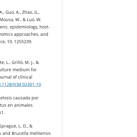
., Guo, A., Zhao, G.,
, Mousa, W., & Luo, W.
gens: epidemiology, host-
teomics approaches, and
nce, 10, 1255239.
, L., Grilló, M. J., &
 culture medium for
urnal of clinical
10.1128/JCM.02301-10
celosis causada por
ortus en animales
51.
 Sprague, L. D., &
s and Brucella melitensis