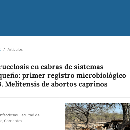
2
/
Artículos
rucelosis en cabras de sistemas
queño: primer registro microbiológico
B. Melitensis de abortos caprinos
nfecciosas. Facultad de
e, Corrientes