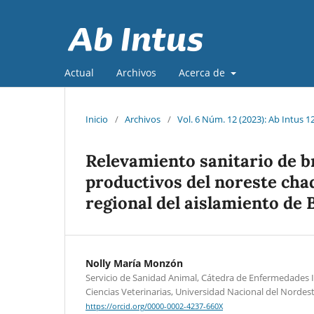
Actual
Archivos
Acerca de
Inicio
/
Archivos
/
Vol. 6 Núm. 12 (2023): Ab Intus 1
Relevamiento sanitario de b
productivos del noreste cha
regional del aislamiento de 
Nolly María Monzón
Servicio de Sanidad Animal, Cátedra de Enfermedades I
Ciencias Veterinarias, Universidad Nacional del Nordest
https://orcid.org/0000-0002-4237-660X