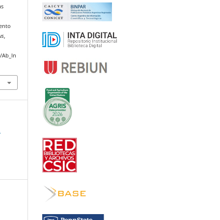
as
iento
us
,
p/Ab_In
2