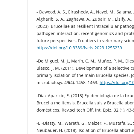
- Dawood, A. S., Elrashedy, A., Nayel, M., Salama, A
Algharib, S. A., Zaghawa, A., Zubair, M., Elsify, A.
(2023). Brucellae as resilient intracellular patho
pathogen interaction, recent genomics and pro
future perspectives. Frontiers in veterinary scie
https://doi.org/10.3389/fvets.2023.1255239
-De Miguel, M. J., Marín, C. M., Muñoz, P. M., Dieste
Blasco, J. M. (2011). Development of a selective
primary isolation of the main Brucella species. Jo
microbiology, 49(4), 1458–1463.
https://doi.org/
-Díaz Aparicio, E. (2013) Epidemiología de la bru
Brucella melitensis, Brucella suis y Brucella ab
domésticos. Rev.sci.tech Off. int. Epiz. 32 (1), 43-
-El-Diasty, M., Wareth, G., Melzer, F., Mustafa, S.,
Neubauer, H. (2018). Isolation of Brucella abortu