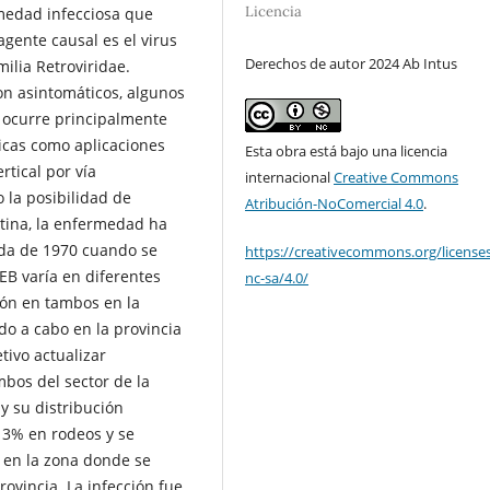
Licencia
rmedad infecciosa que
agente causal es el virus
Derechos de autor 2024 Ab Intus
milia Retroviridae.
on asintomáticos, algunos
V ocurre principalmente
nicas como aplicaciones
Esta obra está bajo una licencia
rtical por vía
internacional
Creative Commons
o la posibilidad de
Atribución-NoComercial 4.0
.
tina, la enfermedad ha
da de 1970 cuando se
https://creativecommons.org/license
EB varía en diferentes
nc-sa/4.0/
ión en tambos en la
ado a cabo en la provincia
tivo actualizar
mbos del sector de la
 y su distribución
 13% en rodeos y se
a en la zona donde se
ovincia. La infección fue