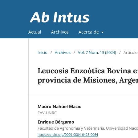
Actual
Archivos
Acerca de
Inicio
/
Archivos
/
Vol. 7 Núm. 13 (2024)
/
Artículo
Leucosis Enzoótica Bovina en
provincia de Misiones, Arge
Mauro Nahuel Mació
FAV-UNRC
Enrique Bérgamo
Facultad de Agronomía y Veterinaria, Universidad Naci
https://orcid.org/0009-0004-6423-0064