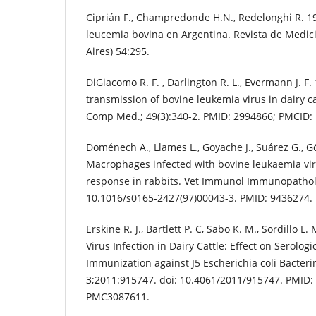
Ciprián F., Champredonde H.N., Redelonghi R. 1
leucemia bovina en Argentina. Revista de Medic
Aires) 54:295.
DiGiacomo R. F. , Darlington R. L., Evermann J. F.
transmission of bovine leukemia virus in dairy c
Comp Med.; 49(3):340-2. PMID: 2994866; PMCID
Doménech A., Llames L., Goyache J., Suárez G., G
Macrophages infected with bovine leukaemia vir
response in rabbits. Vet Immunol Immunopathol. 
10.1016/s0165-2427(97)00043-3. PMID: 9436274.
Erskine R. J., Bartlett P. C, Sabo K. M., Sordillo 
Virus Infection in Dairy Cattle: Effect on Serolog
Immunization against J5 Escherichia coli Bacterin
3;2011:915747. doi: 10.4061/2011/915747. PMID:
PMC3087611.