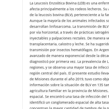
La Leucosis Enzoótica Bovina (LEB) es una enfe
afecta principalmente a los rodeos lecheros. Su 
de la leucosis bovina (BLV), perteneciente a la fa
Aunque la mayoría de los animales infectados s
desarrollan linfosarcoma. La transmisión de BL
por vía horizontal, a través de prácticas iatrogé
inyectables y palpaciones rectales. De manera ve
transplacentaria, calostro y leche. Se ha sugerid
transmisión por insectos hematófagos. En Argen
avanzado de manera exponencial desde la déca
diagnosticó por primera vez. La prevalencia de L
regiones, y se observa una mayor tasa de infecc
región central del país. El presente estudio llev
de Misiones durante el año 2019, tuvo como obje
información sobre la situación de BLV en 135 ta
agricultura Familiar en la provincia de Misiones,
espacial. Se encontró una tasa de infección del
identificó un conglomerado espacial de alta tas
concentran la mayor cantidad de tambos de la pr