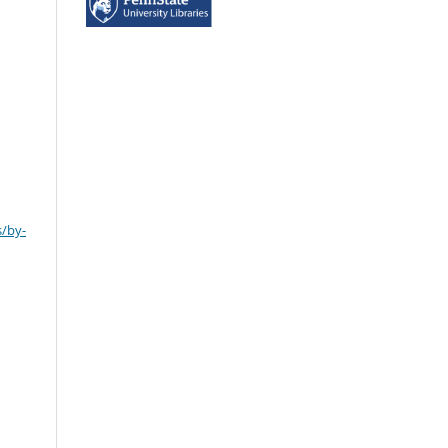
s/by-