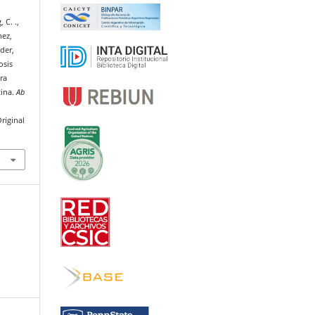
 C. .,
hez,
ider,
cosis
ra
tina.
Ab
riginal