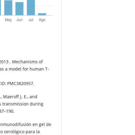
 2013 . Mechanisms of
as a model for human T-
CID: PMC3820957.
., Maeroff J. E., and
us transmission during
187–190.
inmunodifusión en gel de
o serológico para la