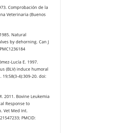
973. Comprobación de la
ina Veterinaria (Buenos
 1985. Natural
alves by dehorning. Can J
: PMC1236184
ómez-Lucía E. 1997.
us (BLV) induce humoral
19;58(3-4):309-20. doi:
L. M. 2011. Bovine Leukemia
ical Response to
. Vet Med Int.
 21547233; PMCID: