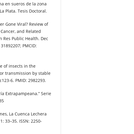
ina en sueros de la zona
a Plata. Tesis Doctoral.
er Gone Viral? Review of
t Cancer, and Related
on Res Public Health. Dec
: 31892207; PMCID:
e of insects in the
for transmission by stable
(1):123-6. PMID: 2982293.
ería Extrapampeana.” Serie
35
iones, La Cuenca Lechera
1: 33–35. ISSN: 2250-