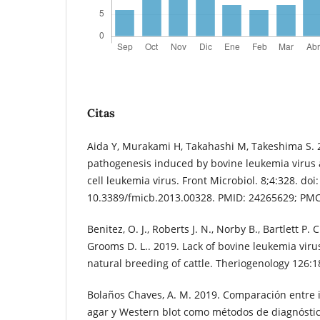
Citas
Aida Y, Murakami H, Takahashi M, Takeshima S.
pathogenesis induced by bovine leukemia virus 
cell leukemia virus. Front Microbiol. 8;4:328. doi:
10.3389/fmicb.2013.00328. PMID: 24265629; PM
Benitez, O. J., Roberts J. N., Norby B., Bartlett P. C
Grooms D. L.. 2019. Lack of bovine leukemia vir
natural breeding of cattle. Theriogenology 126:
Bolaños Chaves, A. M. 2019. Comparación entre 
agar y Western blot como métodos de diagnóstic