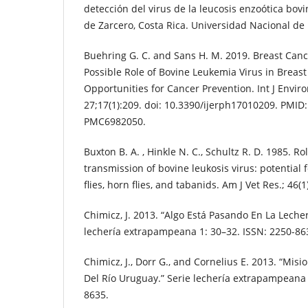
detección del virus de la leucosis enzoótica bov
de Zarcero, Costa Rica. Universidad Nacional de L
Buehring G. C. and Sans H. M. 2019. Breast Canc
Possible Role of Bovine Leukemia Virus in Breas
Opportunities for Cancer Prevention. Int J Envir
27;17(1):209. doi: 10.3390/ijerph17010209. PMID
PMC6982050.
Buxton B. A. , Hinkle N. C., Schultz R. D. 1985. Rol
transmission of bovine leukosis virus: potential 
flies, horn flies, and tabanids. Am J Vet Res.; 46
Chimicz, J. 2013. “Algo Está Pasando En La Lech
lechería extrapampeana 1: 30–32. ISSN: 2250-86
Chimicz, J., Dorr G., and Cornelius E. 2013. “Mis
Del Río Uruguay.” Serie lechería extrapampeana 
8635.