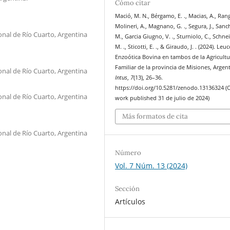
Cómo citar
Mació, M. N., Bérgamo, E. ., Macias, A., Rang,
Molineri, A., Magnano, G. ., Segura, J., Sanc
onal de Río Cuarto, Argentina
M., Garcia Giugno, V. ., Sturniolo, C., Schne
M. ., Sticotti, E. ., & Giraudo, J. . (2024). Leu
Enzoótica Bovina en tambos de la Agricultu
Familiar de la provincia de Misiones, Argen
onal de Río Cuarto, Argentina
Intus
,
7
(13), 26–36.
https://doi.org/10.5281/zenodo.13136324 (O
onal de Río Cuarto, Argentina
work published 31 de julio de 2024)
Más formatos de cita
onal de Río Cuarto, Argentina
Número
Vol. 7 Núm. 13 (2024)
Sección
Artículos