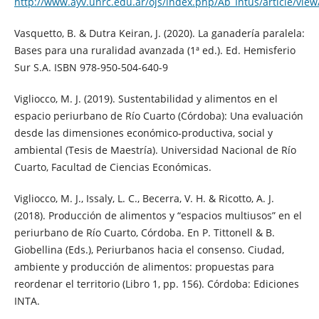
http://www.ayv.unrc.edu.ar/ojs/index.php/Ab_Intus/article/view
Vasquetto, B. & Dutra Keiran, J. (2020). La ganadería paralela:
Bases para una ruralidad avanzada (1ª ed.). Ed. Hemisferio
Sur S.A. ISBN 978-950-504-640-9
Vigliocco, M. J. (2019). Sustentabilidad y alimentos en el
espacio periurbano de Río Cuarto (Córdoba): Una evaluación
desde las dimensiones económico-productiva, social y
ambiental (Tesis de Maestría). Universidad Nacional de Río
Cuarto, Facultad de Ciencias Económicas.
Vigliocco, M. J., Issaly, L. C., Becerra, V. H. & Ricotto, A. J.
(2018). Producción de alimentos y “espacios multiusos” en el
periurbano de Río Cuarto, Córdoba. En P. Tittonell & B.
Giobellina (Eds.), Periurbanos hacia el consenso. Ciudad,
ambiente y producción de alimentos: propuestas para
reordenar el territorio (Libro 1, pp. 156). Córdoba: Ediciones
INTA.