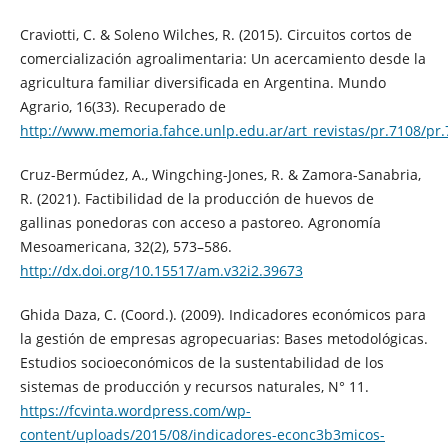
Craviotti, C. & Soleno Wilches, R. (2015). Circuitos cortos de
comercialización agroalimentaria: Un acercamiento desde la
agricultura familiar diversificada en Argentina. Mundo
Agrario, 16(33). Recuperado de
http://www.memoria.fahce.unlp.edu.ar/art_revistas/pr.7108/pr.
Cruz-Bermúdez, A., Wingching-Jones, R. & Zamora-Sanabria,
R. (2021). Factibilidad de la producción de huevos de
gallinas ponedoras con acceso a pastoreo. Agronomía
Mesoamericana, 32(2), 573–586.
http://dx.doi.org/10.15517/am.v32i2.39673
Ghida Daza, C. (Coord.). (2009). Indicadores económicos para
la gestión de empresas agropecuarias: Bases metodológicas.
Estudios socioeconómicos de la sustentabilidad de los
sistemas de producción y recursos naturales, N° 11.
https://fcvinta.wordpress.com/wp-
content/uploads/2015/08/indicadores-econc3b3micos-