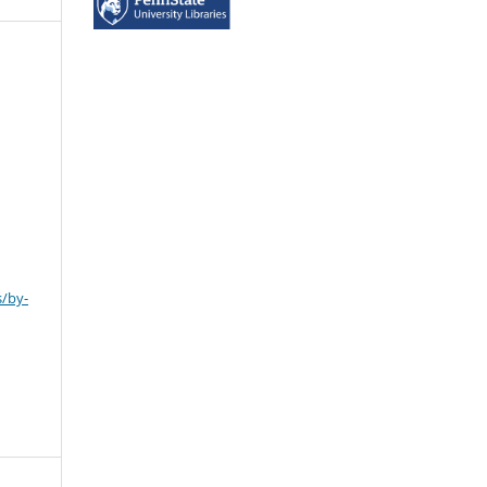
s/by-