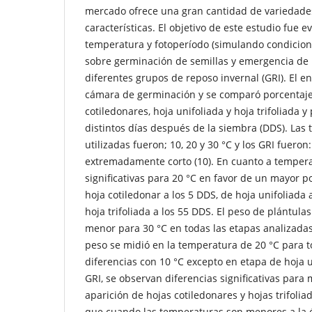
mercado ofrece una gran cantidad de variedades
características. El objetivo de este estudio fue e
temperatura y fotoperíodo (simulando condicion
sobre germinación de semillas y emergencia de p
diferentes grupos de reposo invernal (GRI). El e
cámara de germinación y se comparó porcentaje
cotiledonares, hoja unifoliada y hoja trifoliada y
distintos días después de la siembra (DDS). La
utilizadas fueron; 10, 20 y 30 °C y los GRI fueron:
extremadamente corto (10). En cuanto a tempera
significativas para 20 °C en favor de un mayor p
hoja cotiledonar a los 5 DDS, de hoja unifoliada 
hoja trifoliada a los 55 DDS. El peso de plántula
menor para 30 °C en todas las etapas analizada
peso se midió en la temperatura de 20 °C para to
diferencias con 10 °C excepto en etapa de hoja u
GRI, se observan diferencias significativas para
aparición de hojas cotiledonares y hojas trifolia
que cuando las temperaturas son menores a la 