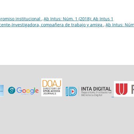
romiso institucional
,
Ab Intus: Núm. 1 (2018): Ab Intus 1
cente-Investigadora, compañera de trabajo y amiga
,
Ab Intus: Núm