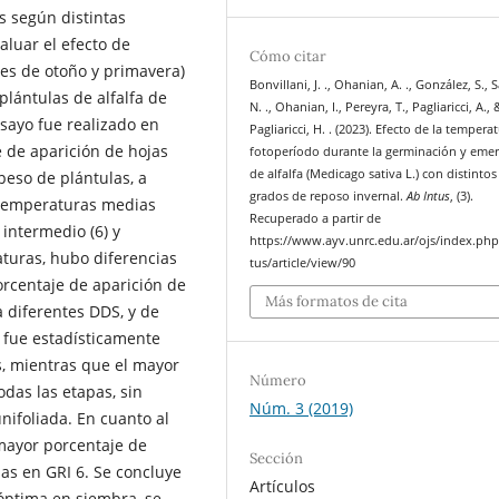
 según distintas
valuar el efecto de
Cómo citar
es de otoño y primavera)
Bonvillani, J. ., Ohanian, A. ., González, S., 
lántulas de alfalfa de
N. ., Ohanian, I., Pereyra, T., Pagliaricci, A., 
nsayo fue realizado en
Pagliaricci, H. . (2023). Efecto de la tempera
 de aparición de hojas
fotoperíodo durante la germinación y eme
de alfalfa (Medicago sativa L.) con distintos
 peso de plántulas, a
grados de reposo invernal.
Ab Intus
, (3).
s temperaturas medias
Recuperado a partir de
 intermedio (6) y
https://www.ayv.unrc.edu.ar/ojs/index.ph
turas, hubo diferencias
tus/article/view/90
orcentaje de aparición de
Más formatos de cita
a diferentes DDS, y de
s fue estadísticamente
s, mientras que el mayor
Número
das las etapas, sin
Núm. 3 (2019)
nifoliada. En cuanto al
 mayor porcentaje de
Sección
das en GRI 6. Se concluye
Artículos
óptima en siembra, se