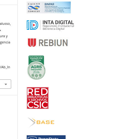
Salusso,
&
tura y
rgencia
p/Ab_In