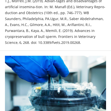
T.J., Morrell, J.M. (2019). Advan-tages and disadvantages of
artificial insemina-tion. In: M. Manafi (Ed.), Veterinary Repro-
duction and Obstetrics (10th ed., pp. 746–777). WB
Saunders, Philadelphia, PA.Ugur, M.R., Saber Abdelrahman,
A., Evans, H.C., Gilmore, A.A., Hitit, M., Arifiantini, R.I.,
Purwantara, B., Kaya, A., Memili, E. (2019). Advances in
cryopreservation of bull sperm. Frontiers in Veterinary
Science, 6, 268. doi: 10.3389/fvets.2019.00268.