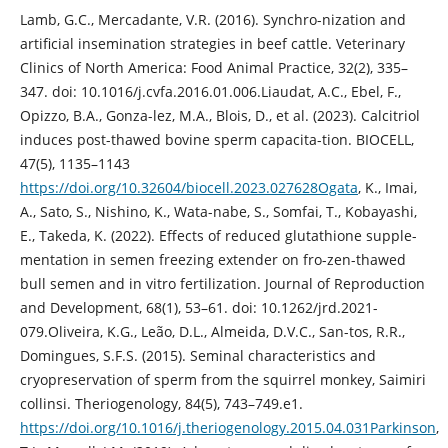
Lamb, G.C., Mercadante, V.R. (2016). Synchro-nization and
artificial insemination strategies in beef cattle. Veterinary
Clinics of North America: Food Animal Practice, 32(2), 335–
347. doi: 10.1016/j.cvfa.2016.01.006.Liaudat, A.C., Ebel, F.,
Opizzo, B.A., Gonza-lez, M.A., Blois, D., et al. (2023). Calcitriol
induces post-thawed bovine sperm capacita-tion. BIOCELL,
47(5), 1135–1143
https://doi.org/10.32604/biocell.2023.027628Ogata
, K., Imai,
A., Sato, S., Nishino, K., Wata-nabe, S., Somfai, T., Kobayashi,
E., Takeda, K. (2022). Effects of reduced glutathione supple-
mentation in semen freezing extender on fro-zen-thawed
bull semen and in vitro fertilization. Journal of Reproduction
and Development, 68(1), 53–61. doi: 10.1262/jrd.2021-
079.Oliveira, K.G., Leão, D.L., Almeida, D.V.C., San-tos, R.R.,
Domingues, S.F.S. (2015). Seminal characteristics and
cryopreservation of sperm from the squirrel monkey, Saimiri
collinsi. Theriogenology, 84(5), 743–749.e1.
https://doi.org/10.1016/j.theriogenology.2015.04.031Parkinson
,