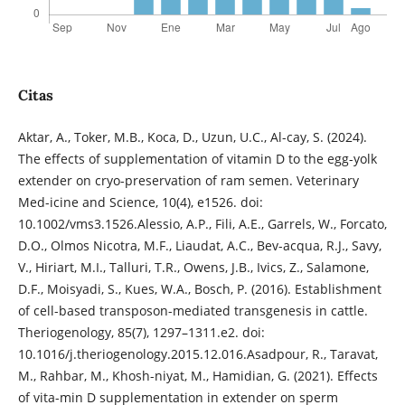
Citas
Aktar, A., Toker, M.B., Koca, D., Uzun, U.C., Al-cay, S. (2024).
The effects of supplementation of vitamin D to the egg-yolk
extender on cryo-preservation of ram semen. Veterinary
Med-icine and Science, 10(4), e1526. doi:
10.1002/vms3.1526.Alessio, A.P., Fili, A.E., Garrels, W., Forcato,
D.O., Olmos Nicotra, M.F., Liaudat, A.C., Bev-acqua, R.J., Savy,
V., Hiriart, M.I., Talluri, T.R., Owens, J.B., Ivics, Z., Salamone,
D.F., Moisyadi, S., Kues, W.A., Bosch, P. (2016). Establishment
of cell-based transposon-mediated transgenesis in cattle.
Theriogenology, 85(7), 1297–1311.e2. doi:
10.1016/j.theriogenology.2015.12.016.Asadpour, R., Taravat,
M., Rahbar, M., Khosh-niyat, M., Hamidian, G. (2021). Effects
of vita-min D supplementation in extender on sperm