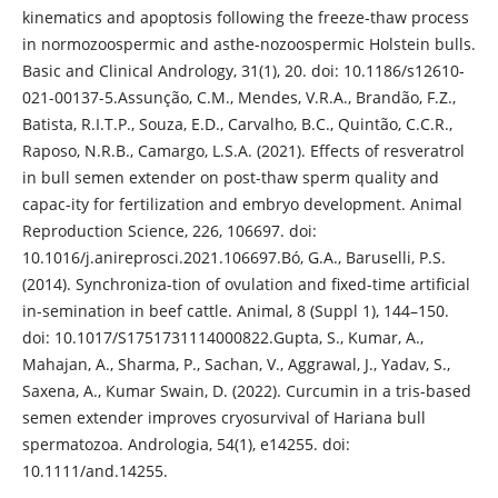
kinematics and apoptosis following the freeze-thaw process
in normozoospermic and asthe-nozoospermic Holstein bulls.
Basic and Clinical Andrology, 31(1), 20. doi: 10.1186/s12610-
021-00137-5.Assunção, C.M., Mendes, V.R.A., Brandão, F.Z.,
Batista, R.I.T.P., Souza, E.D., Carvalho, B.C., Quintão, C.C.R.,
Raposo, N.R.B., Camargo, L.S.A. (2021). Effects of resveratrol
in bull semen extender on post-thaw sperm quality and
capac-ity for fertilization and embryo development. Animal
Reproduction Science, 226, 106697. doi:
10.1016/j.anireprosci.2021.106697.Bó, G.A., Baruselli, P.S.
(2014). Synchroniza-tion of ovulation and fixed-time artificial
in-semination in beef cattle. Animal, 8 (Suppl 1), 144–150.
doi: 10.1017/S1751731114000822.Gupta, S., Kumar, A.,
Mahajan, A., Sharma, P., Sachan, V., Aggrawal, J., Yadav, S.,
Saxena, A., Kumar Swain, D. (2022). Curcumin in a tris-based
semen extender improves cryosurvival of Hariana bull
spermatozoa. Andrologia, 54(1), e14255. doi:
10.1111/and.14255.