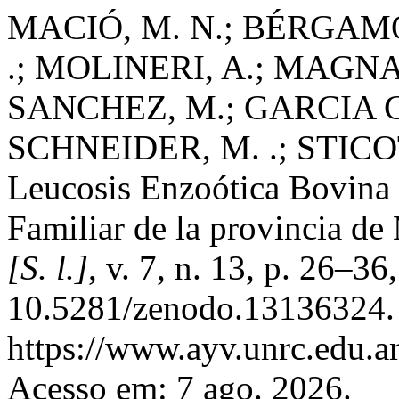
MACIÓ, M. N.; BÉRGAMO,
.; MOLINERI, A.; MAGNAN
SANCHEZ, M.; GARCIA GI
SCHNEIDER, M. .; STICOTT
Leucosis Enzoótica Bovina 
Familiar de la provincia de
[S. l.]
, v. 7, n. 13, p. 26–3
10.5281/zenodo.13136324. 
https://www.ayv.unrc.edu.ar
Acesso em: 7 ago. 2026.