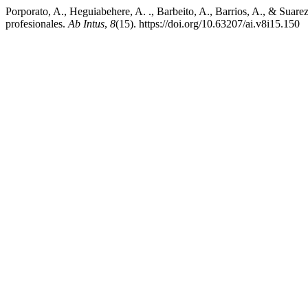
Porporato, A., Heguiabehere, A. ., Barbeito, A., Barrios, A., & Suar
profesionales.
Ab Intus
,
8
(15). https://doi.org/10.63207/ai.v8i15.150