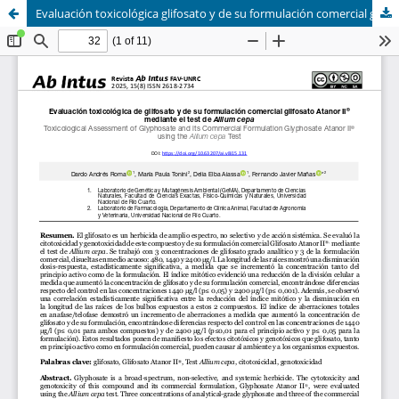
Evaluación toxicológica glifosato y de su formulación comercial glifosato Atanor II mediante el test de Allium cepa