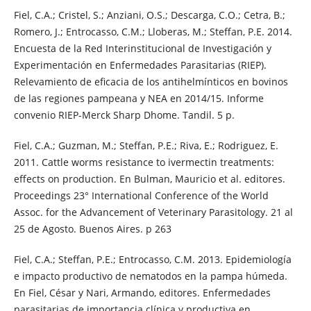
Fiel, C.A.; Cristel, S.; Anziani, O.S.; Descarga, C.O.; Cetra, B.;
Romero, J.; Entrocasso, C.M.; Lloberas, M.; Steffan, P.E. 2014.
Encuesta de la Red Interinstitucional de Investigación y
Experimentación en Enfermedades Parasitarias (RIEP).
Relevamiento de eficacia de los antihelmínticos en bovinos
de las regiones pampeana y NEA en 2014/15. Informe
convenio RIEP-Merck Sharp Dhome. Tandil. 5 p.
Fiel, C.A.; Guzman, M.; Steffan, P.E.; Riva, E.; Rodriguez, E.
2011. Cattle worms resistance to ivermectin treatments:
effects on production. En Bulman, Mauricio et al. editores.
Proceedings 23° International Conference of the World
Assoc. for the Advancement of Veterinary Parasitology. 21 al
25 de Agosto. Buenos Aires. p 263
Fiel, C.A.; Steffan, P.E.; Entrocasso, C.M. 2013. Epidemiología
e impacto productivo de nematodos en la pampa húmeda.
En Fiel, César y Nari, Armando, editores. Enfermedades
parasitarias de importancia clínica y productiva en