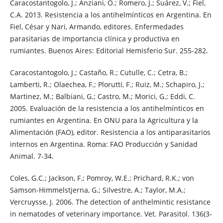
Caracostantogolo, J.; Anziani, O.; Romero, J.; Suárez, V.; Fiel,
C.A. 2013. Resistencia a los antihelmínticos en Argentina. En
Fiel, César y Nari, Armando, editores. Enfermedades
parasitarias de importancia clínica y productiva en
rumiantes. Buenos Aires: Editorial Hemisferio Sur. 255-282.
Caracostantogolo, J.; Castaño, R.; Cutulle, C.; Cetra, B.;
Lamberti, R.; Olaechea, F.; Plorutti, F.; Ruiz, M.; Schapiro, J.;
Martinez, M.; Balbiani, G.; Castro, M.; Morici, G.; Eddi, C.
2005. Evaluación de la resistencia a los antihelmínticos en
rumiantes en Argentina. En ONU para la Agricultura y la
Alimentación (FAO), editor. Resistencia a los antiparasitarios
internos en Argentina. Roma: FAO Producción y Sanidad
Animal. 7-34.
Coles, G.C.; Jackson, F.; Pomroy, W.E.; Prichard, R.K.; von
Samson-Himmelstjerna, G.; Silvestre, A.; Taylor, M.A.;
Vercruysse, J. 2006. The detection of anthelmintic resistance
in nematodes of veterinary importance. Vet. Parasitol. 136(3-